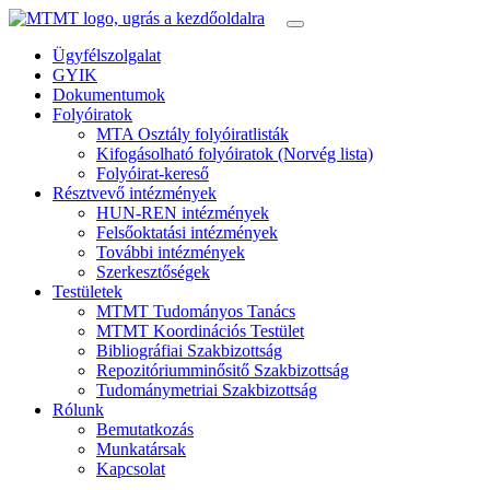
Ügyfélszolgalat
GYIK
Dokumentumok
Folyóiratok
MTA Osztály folyóiratlisták
Kifogásolható folyóiratok (Norvég lista)
Folyóirat-kereső
Résztvevő intézmények
HUN-REN intézmények
Felsőoktatási intézmények
További intézmények
Szerkesztőségek
Testületek
MTMT Tudományos Tanács
MTMT Koordinációs Testület
Bibliográfiai Szakbizottság
Repozitóriumminősitő Szakbizottság
Tudománymetriai Szakbizottság
Rólunk
Bemutatkozás
Munkatársak
Kapcsolat