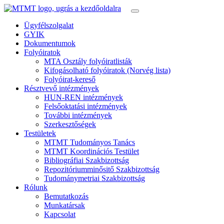
Ügyfélszolgalat
GYIK
Dokumentumok
Folyóiratok
MTA Osztály folyóiratlisták
Kifogásolható folyóiratok (Norvég lista)
Folyóirat-kereső
Résztvevő intézmények
HUN-REN intézmények
Felsőoktatási intézmények
További intézmények
Szerkesztőségek
Testületek
MTMT Tudományos Tanács
MTMT Koordinációs Testület
Bibliográfiai Szakbizottság
Repozitóriumminősitő Szakbizottság
Tudománymetriai Szakbizottság
Rólunk
Bemutatkozás
Munkatársak
Kapcsolat