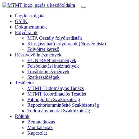
Ügyfélszolgalat
GYIK
Dokumentumok
Folyóiratok
MTA Osztály folyóiratlisták
Kifogásolható folyóiratok (Norvég lista)
Folyóirat-kereső
Résztvevő intézmények
HUN-REN intézmények
Felsőoktatási intézmények
További intézmények
Szerkesztőségek
Testületek
MTMT Tudományos Tanács
MTMT Koordinációs Testület
Bibliográfiai Szakbizottság
Repozitóriumminősitő Szakbizottság
Tudománymetriai Szakbizottság
Rólunk
Bemutatkozás
Munkatársak
Kapcsolat