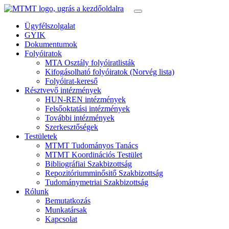
Ügyfélszolgalat
GYIK
Dokumentumok
Folyóiratok
MTA Osztály folyóiratlisták
Kifogásolható folyóiratok (Norvég lista)
Folyóirat-kereső
Résztvevő intézmények
HUN-REN intézmények
Felsőoktatási intézmények
További intézmények
Szerkesztőségek
Testületek
MTMT Tudományos Tanács
MTMT Koordinációs Testület
Bibliográfiai Szakbizottság
Repozitóriumminősitő Szakbizottság
Tudománymetriai Szakbizottság
Rólunk
Bemutatkozás
Munkatársak
Kapcsolat