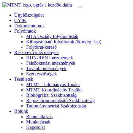
Ügyfélszolgalat
GYIK
Dokumentumok
Folyóiratok
MTA Osztály folyóiratlisták
Kifogásolható folyóiratok (Norvég lista)
Folyóirat-kereső
Résztvevő intézmények
HUN-REN intézmények
Felsőoktatási intézmények
További intézmények
Szerkesztőségek
Testületek
MTMT Tudományos Tanács
MTMT Koordinációs Testület
Bibliográfiai Szakbizottság
Repozitóriumminősitő Szakbizottság
Tudománymetriai Szakbizottság
Rólunk
Bemutatkozás
Munkatársak
Kapcsolat